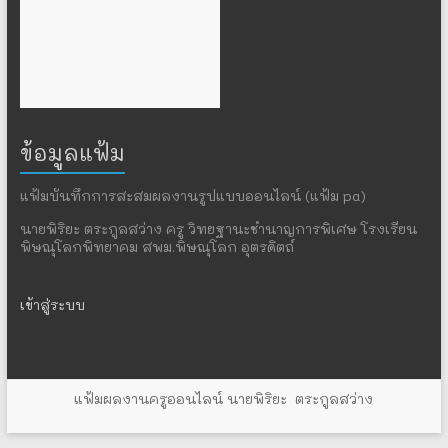
ข้อมูลแฟ้ม
แฟ้มบันทึกการสะสมผลงานรูปแบบออนไลน์ (แฟ้ม pa)
นายพิริยะ ตระกูลสว่าง ครู วิทยฐานะชำนาญการพิเศษ โรงเรียน
พิษณุโลกพิทยาคม สพม.พิษณุโลก อุตรดิตถ์
เข้าสู่ระบบ
แฟ้มผลงานครูออนไลน์
นายพิริยะ ตระกูลสว่าง