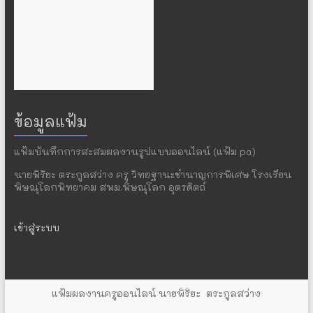
ข้อมูลแฟ้ม
แฟ้มบันทึกการสะสมผลงานรูปแบบออนไลน์ (แฟ้ม pa)
นายพิริยะ ตระกูลสว่าง ครู วิทยฐานะชำนาญการพิเศษ โรงเรียน
พิษณุโลกพิทยาคม สพม.พิษณุโลก อุตรดิตถ์
เข้าสู่ระบบ
แฟ้มผลงานครูออนไลน์
นายพิริยะ ตระกูลสว่าง