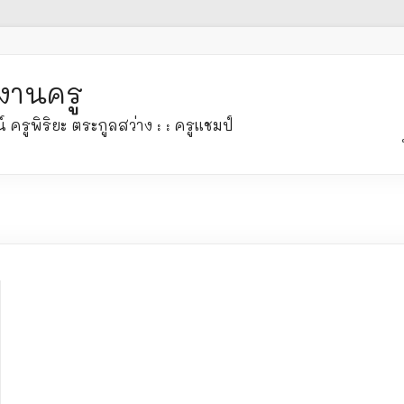
งานครู
ูพิริยะ ตระกูลสว่าง : : ครูแชมป์